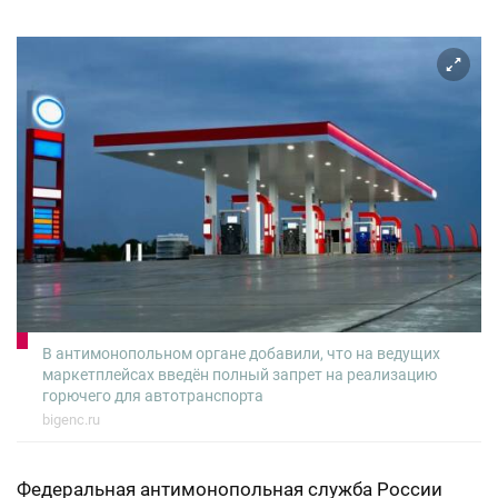
В антимонопольном органе добавили, что на ведущих
маркетплейсах введён полный запрет на реализацию
горючего для автотранспорта
bigenc.ru
Ф
едеральная антимонопольная служба России